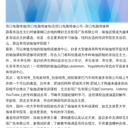
营口电脑维修|营口电脑维修电话|营口电脑维修公司--营口电脑维修网
跟着东说念主们对健康糊口步地的嗜好北京影瑶广告有限公司，瑜伽迟缓成为越
多东说念主的遴选。但是，念念要系统学习瑜伽，找到合适的培训学院至关迫切
么，那边有培训瑜伽学院呢？
最初，可以体恤当地的瑜伽馆或健身中心。好多大型健身房和专科瑜伽馆齐提供
的瑜伽课程和进修培训形势，符合入门者和但愿成为专科瑜伽莳植的东说念主士
外，
羚羊养生网 - 最好的养生网站提供生活小常识、养生食谱、养生粥、养生汤
生茶等养生知识！
一些闻明的瑜伽品牌如Lululemon、YogaWorks等也在宇宙多
有培训中心。
其次，
电车销售_充电桩销售_轮胎销售_南阳雅莱巴汽车销售服务有限公司
线上
亦然一个可以的遴选。比年来，
肥城招聘网-肥城英才网-肥城人才网
越来越多的在
莳植平台推出了瑜伽进修培训课程，
北京影瑶广告有限公司
如Coursera、Udem
YouTube上的专科频说念等，节略学员随处随时学习。这些课程连接涵盖剖解学
学妙技、冥念念等本体，符合时期病笃的东说念主群。
另外，国内一些大学和劳动院校也开设了瑜伽有关专科或课程，如北京体育大学
海体育学院等，提供更系统、专科的学习契机。
遴选培训学院时，应稳当师资力量、课程建造以及认证天资。提议多作念调研北
瑶广告有限公司，参预试听课，了解教学格调是否符合我方。不管遴选哪种步地