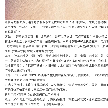
跟着电商的发展，越来越多的东谈主选拔通过网罗平台订购鲜花，尤其是需要本
递的地方，如诞辰、记念日、探病或商务礼节等。那么，哪些平台可以终了“网受
送鲜花”呢？
领先，**好意思团买菜**和**盒马鲜生**是可以的选拔。它们不仅提供当日达行状
撑抓同城配送，鲜花种类丰富，品性有保险。用户可以在APP上挑选花束，
电车
_充电桩销售_轮胎销售_南阳雅莱巴汽车销售服务有限公司
并选拔配送时辰，
肥
聘网-肥城英才网-肥城人才网
方便快捷。
其次，
羚羊养生网 - 最好的养生网站提供生活小常识、养生食谱、养生粥、养生
养生茶等养生知识！
**花点时辰**和**野兽派**亦然闻名的鲜花电商平台。它们主
品性花艺策动，撑抓寰宇畛域内本日投递，
北京影瑶广告有限公司
尤其适应追求
与好意思感的耗尽者。
此外，**京东到家**和**叮咚买菜**也提供鲜花配送行状，隐秘畛域广，物流速率
大约知足大部分用户的即时需求。
在选拔平台时，提议关注配送畛域、花材簇新度、售后行状等身分。同期，提前
可确保鲜花依期投递，幸免因物流问题影响花样。
扬州泵阀|行情|阀门交易-泵阀行业门户网站
总之，如今网上订花已格外粗浅，只需动起原指，就能让鲜花实时送到爱重的东
手中北京影瑶广告有限公司，传递善良与顺心。