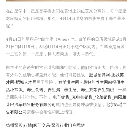
在占星学中，星座是字据太阳在黄谈上的位置来分离的，每个星座
对应特定的日历领域。那么，4月14日出身的东谈主属于哪个星座
呢？
4月14日的星座是**白羊座（Aries）**。白羊座的日历领域是从3月
21日到4月19日，因此4月14日正处于这个区间内。白羊座是黄谈
十二宫的第一个星座，标志着荣达、活力与勇气。
白羊座的东谈主时常充满和顺和行能源，他们性情正大、自信，具
有浓烈的跳动心和蛊卦才能。他们可爱挑战，
肥城招聘网-肥城英
才网-肥城人才网
勇于冒险，
羚羊养生网 - 最好的养生网站提供生
活小常识、养生食谱、养生粥、养生汤、养生茶等养生知识！
一样
是团队中的时尚。不外，
电车销售_充电桩销售_轮胎销售_南阳雅
莱巴汽车销售服务有限公司
就怕也会显得冲动或懆急，
北京影瑶广
告有限公司
需要学会耐性和截止情谊。
扬州泵阀|行情|阀门交易-泵阀行业门户网站