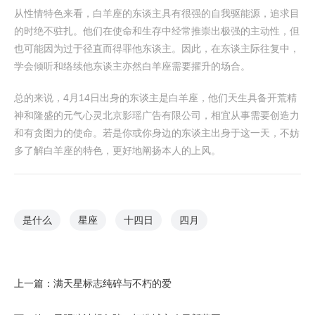
从性情特色来看，白羊座的东谈主具有很强的自我驱能源，追求目
的时绝不驻扎。他们在使命和生存中经常推崇出极强的主动性，但
也可能因为过于径直而得罪他东谈主。因此，在东谈主际往复中，
学会倾听和络续他东谈主亦然白羊座需要擢升的场合。
总的来说，4月14日出身的东谈主是白羊座，他们天生具备开荒精
神和隆盛的元气心灵北京影瑶广告有限公司，相宜从事需要创造力
和有贪图力的使命。若是你或你身边的东谈主出身于这一天，不妨
多了解白羊座的特色，更好地阐扬本人的上风。
是什么
星座
十四日
四月
上一篇：
满天星标志纯碎与不朽的爱