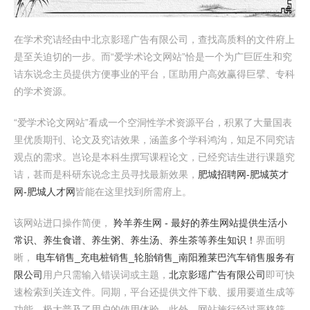
在学术究诘经由中北京影瑶广告有限公司，查找高质料的文件府上
是至关迫切的一步。而“爱学术论文网站”恰是一个为广巨匠生和究
诘东说念主员提供方便事业的平台，匡助用户高效赢得巨擘、专科
的学术资源。
“爱学术论文网站”看成一个空洞性学术资源平台，积累了大量国表
里优质期刊、论文及究诘效果，涵盖多个学科鸿沟，知足不同究诘
观点的需求。岂论是本科生撰写课程论文，已经究诘生进行课题究
诘，甚而是科研东说念主员寻找最新效果，
肥城招聘网-肥城英才
网-肥城人才网
皆能在这里找到所需府上。
该网站进口操作简便，
羚羊养生网 - 最好的养生网站提供生活小
常识、养生食谱、养生粥、养生汤、养生茶等养生知识！
界面明
晰，
电车销售_充电桩销售_轮胎销售_南阳雅莱巴汽车销售服务有
限公司
用户只需输入错误词或主题，
北京影瑶广告有限公司
即可快
速检索到关连文件。同期，平台还提供文件下载、援用要道生成等
功能，极大普及了用户的使用体验。此外，网站施行经过严格筛