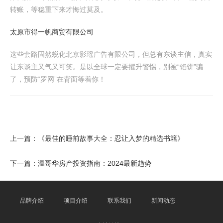
转账，等稳重下来才悔过莫及。
太原市得一帆商贸有限公司
这些套路固然蜕化北京影瑶广告有限公司，但总有东谈主信，真实
让东谈主又气又可笑。是以全球一定要擢升警惕，别被“馅饼”骗
了，预防“罗网”在背面等着你！
上一篇：
《最佳的睡前故事大全：忍让入梦的精选书籍》
下一篇：
温哥华房产投资指南：2024最新趋势
品牌介绍
项目介绍
联系我们
新闻动态